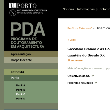
Notícias
|
Informações
|
Contact
- Dinâmic
Perfil de Estudos C
< voltar
Cassiano Branco e as Con
Apresentação
quartéis do Século XX
Corpo Docente
2º semestre
Mais informações em
www.arq.up.p
Estrutura
Objectivos da UC
Perfis
Programa resumido
. Perfil A
. Perfil B
. Perfil C
. Perfil D